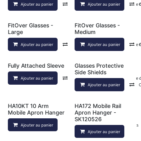
Ajouter au panier
Comparer
Ajouter au panier
Ajouter à la liste
FitOver Glasses -
FitOver Glasses -
Large
Medium
Ajouter au panier
Comparer
Ajouter au panier
Ajouter à la liste
Fully Attached Sleeve
Glasses Protective
Side Shields
Ajouter au panier
Comparer
Ajouter à la liste
Ajouter au panier
HA10KT 10 Arm
HA172 Mobile Rail
Mobile Apron Hanger
Apron Hanger -
SK120526
Ajouter au panier
Ajouter à la liste de souhaits
Ajouter au panier