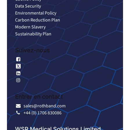
Data Security
Environmental Policy
Carbon Reduction Plan
Modern Slavery
Sustainability Plan
Suivez-nous
Facebook
X
Linkedin
Instagram
Entrer en contact
sales@rothband.com
+44 (0) 1706 830086
WSR Medical Solutions Limited