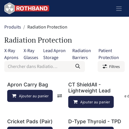
Se rendre au contenu
Produits
Radiation Protection
Radiation Protection
X-Ray
X-Ray
Lead Apron
Radiation
Patient
Aprons
Glasses
Storage
Barriers
Protection
Filtres
Apron Carry Bag
CT ShieldAll -
Lightweight Lead
Ajouter au panier
Comparer
Ajouter à la liste
Ajouter au panier
Cricket Pads (Pair)
D-Type Thyroid - TPD