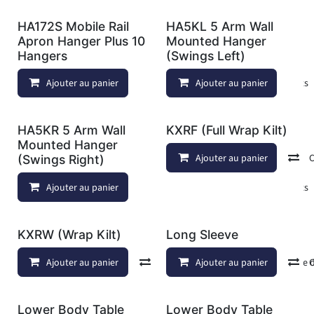
HA172S Mobile Rail
HA5KL 5 Arm Wall
Apron Hanger Plus 10
Mounted Hanger
Hangers
(Swings Left)
Ajouter au panier
Ajouter à la liste de souhaits
Ajouter au panier
HA5KR 5 Arm Wall
KXRF (Full Wrap Kilt)
Mounted Hanger
Ajouter au panier
(Swings Right)
Ajouter au panier
Ajouter à la liste de souhaits
KXRW (Wrap Kilt)
Long Sleeve
Ajouter au panier
Comparer
Ajouter au panier
Ajouter à la liste
Lower Body Table
Lower Body Table