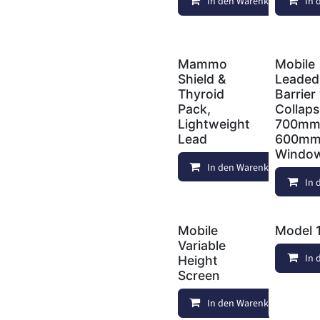
In den Warenkorb
In 
Mammo
Mobile
Shield &
Leaded
Thyroid
Barrier
Pack,
Collaps
Lightweight
700mm
Lead
600m
Windo
In den Warenkorb
In 
Mobile
Model 
Variable
In 
Height
Screen
In den Warenkorb