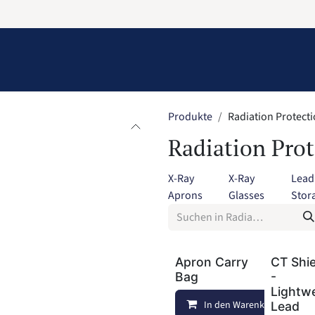
Information
Contact Us
Structural Protection
Produkte
Radiation Protect
Radiation Prot
X-Ray
X-Ray
Lead
Aprons
Glasses
Stor
Apron Carry
CT Shie
Bag
-
Lightw
In den Warenkorb
Lead