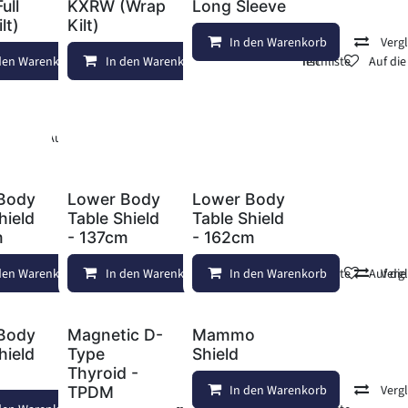
ull
KXRW (Wrap
Long Sleeve
lt)
Kilt)
In den Warenkorb
Verg
den Warenkorb
In den Warenkorb
Vergleichen
Auf die Wunschliste
Vergleichen
Auf di
Auf die Wunschliste
Body
Lower Body
Lower Body
hield
Table Shield
Table Shield
m
- 137cm
- 162cm
den Warenkorb
Vergleichen
In den Warenkorb
Auf die Wunschliste
Vergleichen
In den Warenkorb
Auf die Wunschliste
Vergleichen
Auf di
Verg
Body
Magnetic D-
Mammo
hield
Type
Shield
Thyroid -
In den Warenkorb
Verg
TPDM