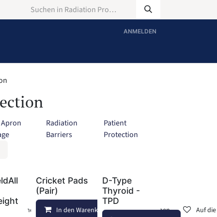
ANMELDEN
ion
ection
 Apron
Radiation
Patient
age
Barriers
Protection
ldAll
Cricket Pads
D-Type
(Pair)
Thyroid -
eight
TPD
Vergleichen
In den Warenkorb
Auf die Wunschliste
Vergleichen
Auf di