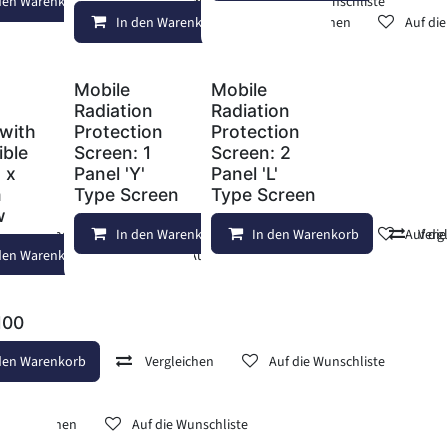
den Warenkorb
Vergleichen
Auf die Wunschliste
Vergleichen
Auf die Wunschliste
In den Warenkorb
Vergleichen
Auf di
Mobile
Mobile
Radiation
Radiation
 with
Protection
Protection
ible
Screen: 1
Screen: 2
 x
Panel 'Y'
Panel 'L'
m
Type Screen
Type Screen
w
Vergleichen
In den Warenkorb
Auf die Wunschliste
In den Warenkorb
Vergleichen
Auf di
Verg
den Warenkorb
Auf die Wunschliste
100
den Warenkorb
Vergleichen
Auf die Wunschliste
Vergleichen
Auf die Wunschliste