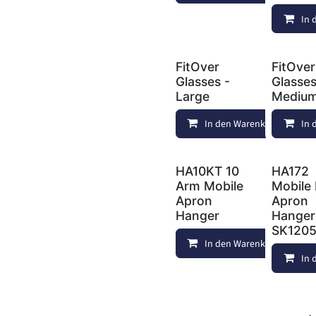
In 
FitOver
FitOver
Glasses -
Glasses
Large
Mediu
In den Warenkorb
In 
HA10KT 10
HA172
Arm Mobile
Mobile 
Apron
Apron
Hanger
Hanger
SK120
In den Warenkorb
In 