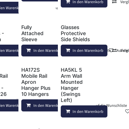
In den Warenkorb
Verg
den Warenkorb
Auf die Wunschliste
Fully
Glasses
 -
Attached
Protective
m
Sleeve
Side Shields
den Warenkorb
Vergleichen
In den Warenkorb
Auf die Wunschliste
Vergleichen
In den Warenkorb
Auf die Wunschliste
Vergleichen
Auf di
Verg
HA172S
HA5KL 5
Rail
Mobile Rail
Arm Wall
Apron
Mounted
 -
Hanger Plus
Hanger
526
10 Hangers
(Swings
Auf die Wunschliste
Left)
den Warenkorb
In den Warenkorb
Auf die Wunschliste
Auf die Wunschliste
In den Warenkorb