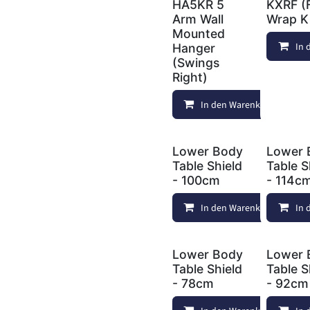
HA5KR 5
KXRF (F
Arm Wall
Wrap Ki
Mounted
In 
Hanger
(Swings
Right)
In den Warenkorb
Lower Body
Lower 
Table Shield
Table S
- 100cm
- 114c
In den Warenkorb
In 
Lower Body
Lower 
Table Shield
Table S
- 78cm
- 92cm