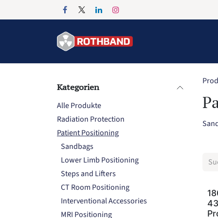
Zum Inhalt springen
Home
Products
Prod
Kategorien
Pa
Alle Produkte
Radiation Protection
San
Patient Positioning
Sandbags
Lower Limb Positioning
Steps and Lifters
CT Room Positioning
18
Interventional Accessories
43
Pr
MRI Positioning