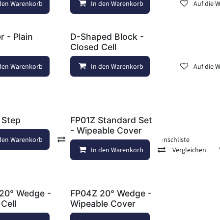
 den Warenkorb
In den Warenkorb
Auf die Wunschliste
Auf die 
r - Plain
D-Shaped Block -
Closed Cell
f die Wunschliste
 den Warenkorb
In den Warenkorb
Auf die Wunschliste
Auf die 
 Step
FP01Z Standard Set
- Wipeable Cover
 den Warenkorb
Vergleichen
Auf die Wunschliste
In den Warenkorb
Vergleichen
f die Wunschliste
20° Wedge -
FP04Z 20° Wedge -
Cell
Wipeable Cover