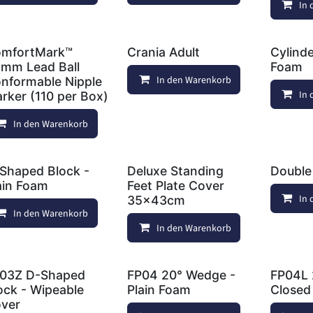
In
mfortMark™
Crania Adult
Cylinde
5mm Lead Ball
Foam
In den Warenkorb
Au
nformable Nipple
In
rker (110 per Box)
In den Warenkorb
Auf die Wunschliste
Shaped Block -
Deluxe Standing
Double
ain Foam
Feet Plate Cover
In
35x43cm
In den Warenkorb
Auf die Wunschliste
In den Warenkorb
Au
03Z D-Shaped
FP04 20° Wedge -
FP04L 
ock - Wipeable
Plain Foam
Closed 
ver