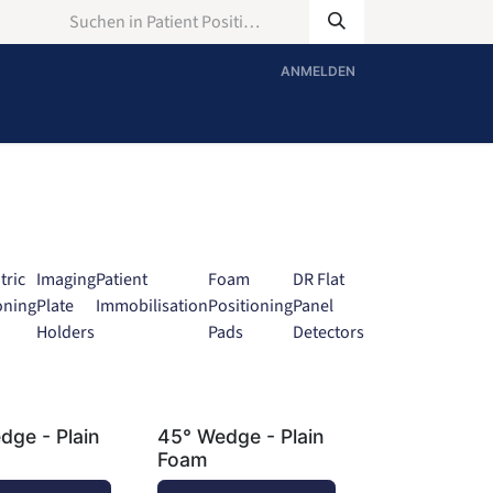
ANMELDEN
tric
Imaging
Patient
Foam
DR Flat
oning
Plate
Immobilisation
Positioning
Panel
Holders
Pads
Detectors
dge - Plain
45° Wedge - Plain
Foam