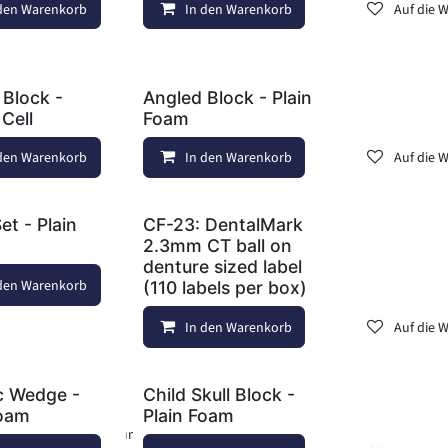
 den Warenkorb
f die Wunschliste
In den Warenkorb
Auf die Wunschliste
Auf die 
 Block -
Angled Block - Plain
Cell
Foam
 den Warenkorb
f die Wunschliste
In den Warenkorb
Auf die Wunschliste
Auf die 
et - Plain
CF-23: DentalMark
2.3mm CT ball on
denture sized label
 den Warenkorb
f die Wunschliste
Auf die Wunschliste
(110 labels per box)
In den Warenkorb
Auf die 
c Wedge -
Child Skull Block -
Foam
Plain Foam
en
Auf die Wunschliste