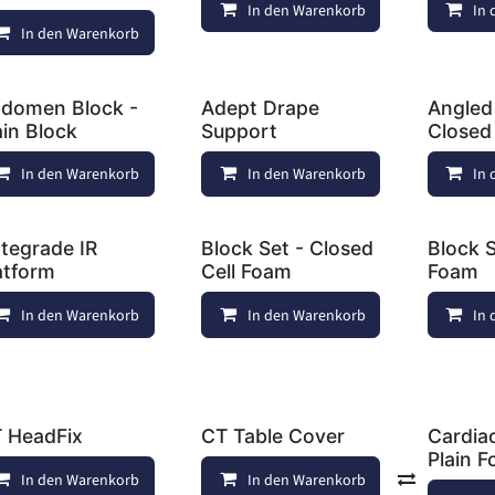
In den Warenkorb
In
Au
In den Warenkorb
Auf die Wunschliste
domen Block -
Adept Drape
Angled
ain Block
Support
Closed 
In den Warenkorb
In den Warenkorb
Auf die Wunschliste
In
Au
tegrade IR
Block Set - Closed
Block S
atform
Cell Foam
Foam
In den Warenkorb
In den Warenkorb
Auf die Wunschliste
In
Au
 HeadFix
CT Table Cover
Cardia
Plain 
In den Warenkorb
In den Warenkorb
Auf die Wunschliste
Vergleich