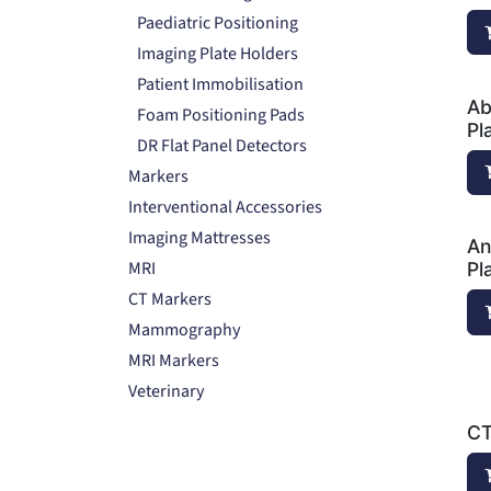
Paediatric Positioning
Imaging Plate Holders
Patient Immobilisation
Ab
Foam Positioning Pads
Pl
DR Flat Panel Detectors
Markers
Interventional Accessories
Imaging Mattresses
An
MRI
Pl
CT Markers
Mammography
MRI Markers
Veterinary
CT