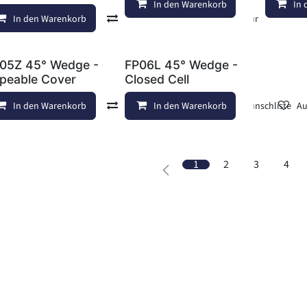
In den Warenkorb
In
Au
In den Warenkorb
Vergleichen
Auf die Wunschliste
05Z 45° Wedge -
FP06L 45° Wedge -
peable Cover
Closed Cell
In den Warenkorb
Vergleichen
In den Warenkorb
Auf die Wunschliste
Au
1
2
3
4