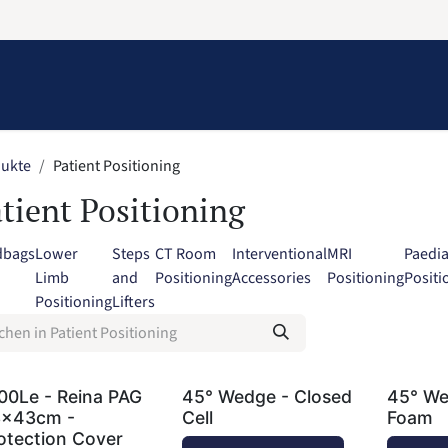
Information
Contact Us
Structural Protection
ukte
Patient Positioning
tient Positioning
dbags
Lower
Steps
CT Room
Interventional
MRI
Paedia
Limb
and
Positioning
Accessories
Positioning
Positi
Positioning
Lifters
00Le - Reina PAG
45° Wedge - Closed
45° We
x43cm -
Cell
Foam
otection Cover