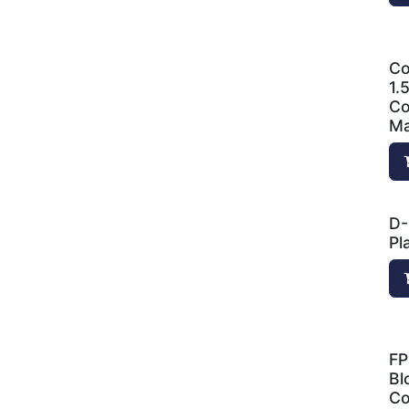
Co
1.
Co
Ma
D-
Pl
FP
Bl
Co