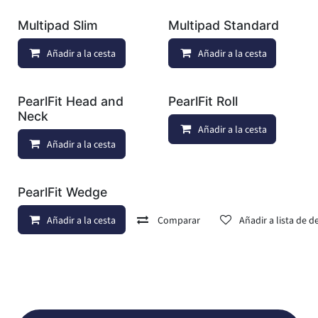
Multipad Slim
Multipad Standard
Añadir a la cesta
Añadir a lista de deseos
Añadir a la cesta
PearlFit Head and
PearlFit Roll
Neck
Añadir a la cesta
Añadir a la cesta
Añadir a lista de deseos
PearlFit Wedge
Añadir a la cesta
Comparar
Añadir a lista de d