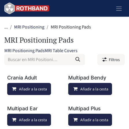
Ir al contenido
...
MRI Positioning
MRI Positioning Pads
MRI Positioning Pads
MRI Positioning Pads
MRI Table Covers
Filtros
Crania Adult
Multipad Bendy
Añadir a la cesta
Añadir a lista de deseos
Añadir a la cesta
Multipad Ear
Multipad Plus
Añadir a la cesta
Añadir a lista de deseos
Añadir a la cesta