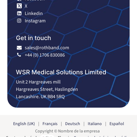
X
Linkedin
Instagram
Get in touch
sales@rothband.com
+44 (0) 1706 830086
WSR Medical Solutions Limited
Unit 2 Hargreaves mill
Hargreaves Street, Haslingden
Lancashire. UK BB4 5RQ
English (UK)
|
Français
|
Deutsch
|
Italiano
|
Español
Copyright © Nombre de la empresa