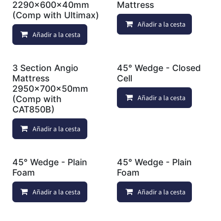
2290x600x40mm
Mattress
(Comp with Ultimax)
Añadir a la cesta
Añadir a la cesta
Añadir a lista de deseos
3 Section Angio
45° Wedge - Closed
Mattress
Cell
2950x700x50mm
Añadir a la cesta
(Comp with
CAT850B)
Añadir a la cesta
Añadir a lista de deseos
45° Wedge - Plain
45° Wedge - Plain
Foam
Foam
Añadir a la cesta
Añadir a lista de deseos
Añadir a la cesta