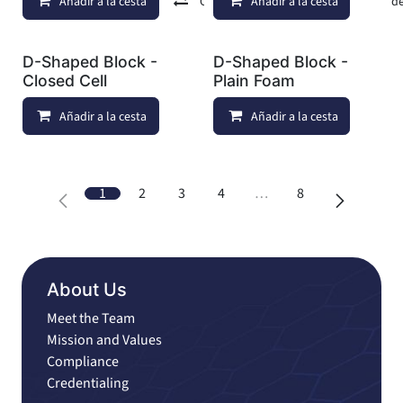
Añadir a la cesta
Comparar
Añadir a la cesta
Añadir a lista de d
D-Shaped Block -
D-Shaped Block -
Closed Cell
Plain Foam
Añadir a la cesta
Añadir a lista de deseos
Añadir a la cesta
1
2
3
4
…
8
About Us
Meet the Team
Mission and Values
Compliance
Credentialing