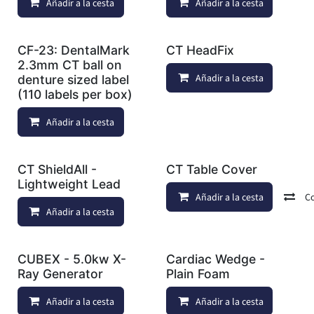
Añadir a la cesta
Añadir a lista de deseos
Añadir a la cesta
CF-23: DentalMark
CT HeadFix
2.3mm CT ball on
Añadir a la cesta
denture sized label
(110 labels per box)
Añadir a la cesta
Añadir a lista de deseos
CT ShieldAll -
CT Table Cover
Lightweight Lead
Añadir a la cesta
C
Añadir a la cesta
Añadir a lista de deseos
CUBEX - 5.0kw X-
Cardiac Wedge -
Ray Generator
Plain Foam
Añadir a la cesta
Añadir a lista de deseos
Añadir a la cesta