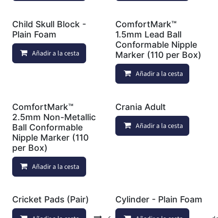
Child Skull Block -
ComfortMark™
Plain Foam
1.5mm Lead Ball
Conformable Nipple
Añadir a la cesta
Añadir a lista de deseos
Marker (110 per Box)
Añadir a la cesta
ComfortMark™
Crania Adult
2.5mm Non-Metallic
Añadir a la cesta
Ball Conformable
Nipple Marker (110
per Box)
Añadir a la cesta
Añadir a lista de deseos
Cricket Pads (Pair)
Cylinder - Plain Foam