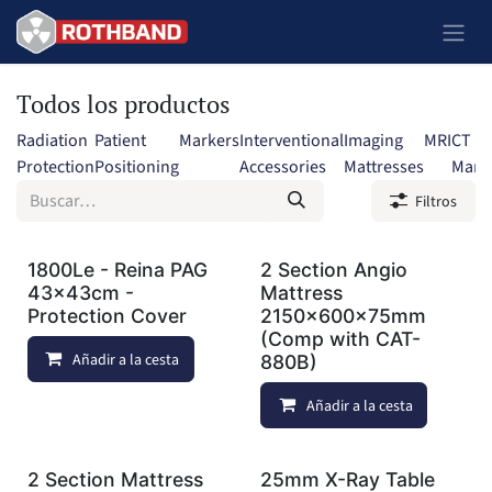
Ir al contenido
Todos los productos
Radiation
Patient
Markers
Interventional
Imaging
MRI
CT
Protection
Positioning
Accessories
Mattresses
Mark
Filtros
1800Le - Reina PAG
2 Section Angio
43x43cm -
Mattress
Protection Cover
2150x600x75mm
(Comp with CAT-
Añadir a la cesta
Añadir a lista de deseos
880B)
Añadir a la cesta
2 Section Mattress
25mm X-Ray Table