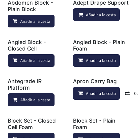
Abdomen Block -
Adept Drape Support
Plain Block
Añadir a la cesta
Añadir a la cesta
Añadir a lista de deseos
Angled Block -
Angled Block - Plain
Closed Cell
Foam
Añadir a la cesta
Añadir a lista de deseos
Añadir a la cesta
Antegrade IR
Apron Carry Bag
Platform
Añadir a la cesta
C
Añadir a la cesta
Añadir a lista de deseos
Block Set - Closed
Block Set - Plain
Cell Foam
Foam