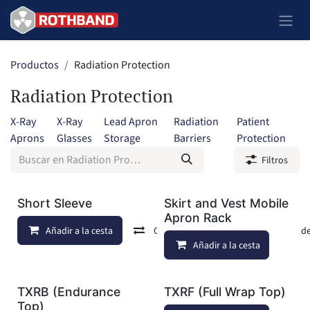
Ir al contenido
Productos
Radiation Protection
Radiation Protection
X-Ray
X-Ray
Lead Apron
Radiation
Patient
Aprons
Glasses
Storage
Barriers
Protection
Filtros
Short Sleeve
Skirt and Vest Mobile
Apron Rack
Añadir a la cesta
Comparar
Añadir a lista de d
Añadir a la cesta
TXRB (Endurance
TXRF (Full Wrap Top)
Top)