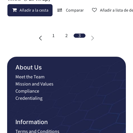
Añadir a la cesta
Comparar
Añadir a lista de d
1
2
3
About Us
Meet the Team
Mission and Values
Compliance
Credentialing
Information
Terms and Conditions