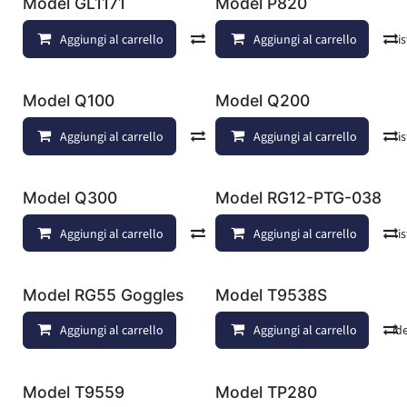
Model GL1171
Model P820
Aggiungi al carrello
Confronta
Aggiungi al carrello
Aggiungi alla lis
Model Q100
Model Q200
Aggiungi al carrello
Confronta
Aggiungi al carrello
Aggiungi alla lis
Model Q300
Model RG12-PTG-038
Aggiungi al carrello
Confronta
Aggiungi al carrello
Aggiungi alla lis
Model RG55 Goggles
Model T9538S
Aggiungi al carrello
Aggiungi al carrello
Aggiungi alla lista dei deside
Model T9559
Model TP280