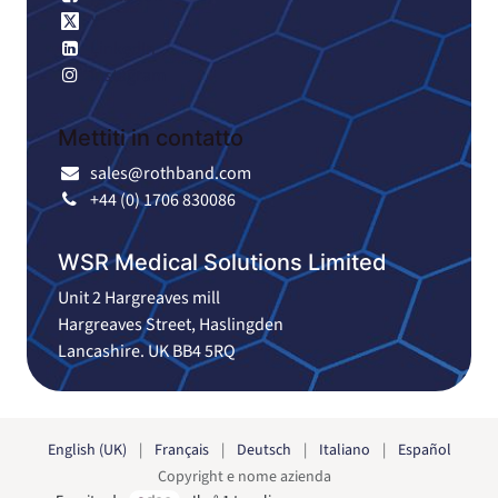
X
LinkedIn
Instagram
Mettiti in contatto
sales@rothband.com
+44 (0) 1706 830086
WSR Medical Solutions Limited
Unit 2 Hargreaves mill
Hargreaves Street, Haslingden
Lancashire. UK BB4 5RQ
English (UK)
|
Français
|
Deutsch
|
Italiano
|
Español
Copyright e nome azienda