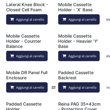
Lateral Knee Block -
Mobile Cassette
Closed Cell Foam
Holder - 'X' Base
Aggiungi al carrello
Aggiungi al carrello
Aggiungi alla lista dei deside
Mobile Cassette
Mobile Cassette
Holder - Counter
Holder - Heavier 'Y'
Balance
Base
Aggiungi al carrello
Aggiungi al carrello
Aggiungi alla lista dei deside
Mobile DR Panel Full
Padded Cassette
Enclosure
Backrest
Aggiungi al carrello
Confronta
Aggiungi al carrello
Aggiungi alla lis
Padded Cassette
Reina PAG 35x43cm
Holder
- Protection Cover