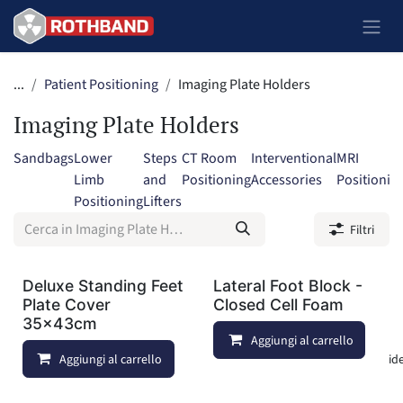
Passa al contenuto
...
Patient Positioning
Imaging Plate Holders
Imaging Plate Holders
Sandbags
Lower
Steps
CT Room
Interventional
MRI
Limb
and
Positioning
Accessories
Positionin
Positioning
Lifters
Filtri
Deluxe Standing Feet
Lateral Foot Block -
Plate Cover
Closed Cell Foam
35x43cm
Aggiungi al carrello
Aggiungi al carrello
Aggiungi alla lista dei deside