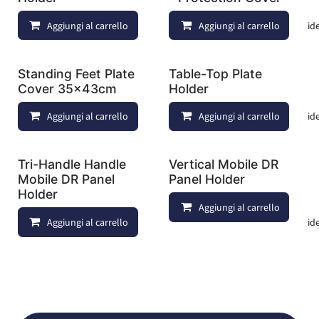
Aggiungi al carrello
Aggiungi al carrello
Aggiungi alla lista dei deside
Standing Feet Plate
Table-Top Plate
Cover 35x43cm
Holder
Aggiungi al carrello
Aggiungi al carrello
Aggiungi alla lista dei deside
Tri-Handle Handle
Vertical Mobile DR
Mobile DR Panel
Panel Holder
Holder
Aggiungi al carrello
Aggiungi al carrello
Aggiungi alla lista dei deside