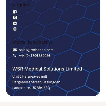
Seguici
Facebook
X
LinkedIn
Instagram
Mettiti in contatto
sales@rothband.com
+44 (0) 1706 830086
WSR Medical Solutions Limited
Unit 2 Hargreaves mill
Hargreaves Street, Haslingden
Lancashire. UK BB4 5RQ