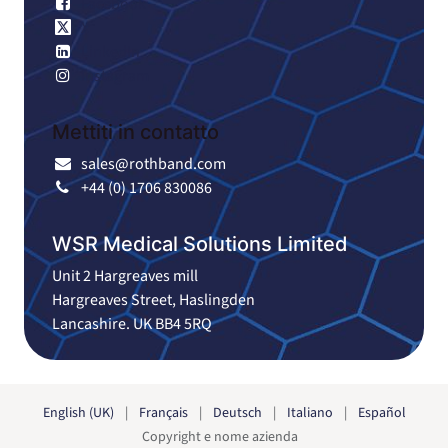
Facebook
X
LinkedIn
Instagram
Mettiti in contatto
sales@rothband.com
+44 (0) 1706 830086
WSR Medical Solutions Limited
Unit 2 Hargreaves mill
Hargreaves Street, Haslingden
Lancashire. UK BB4 5RQ
English (UK)
|
Français
|
Deutsch
|
Italiano
|
Español
Copyright e nome azienda