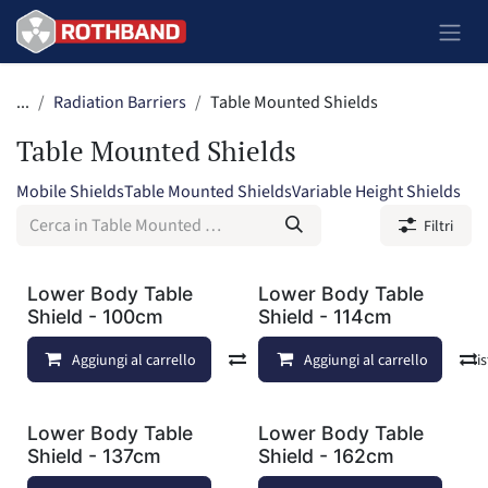
Passa al contenuto
...
Radiation Barriers
Table Mounted Shields
Table Mounted Shields
Mobile Shields
Table Mounted Shields
Variable Height Shields
Filtri
Lower Body Table
Lower Body Table
Shield - 100cm
Shield - 114cm
Aggiungi al carrello
Confronta
Aggiungi al carrello
Aggiungi alla lis
Lower Body Table
Lower Body Table
Shield - 137cm
Shield - 162cm