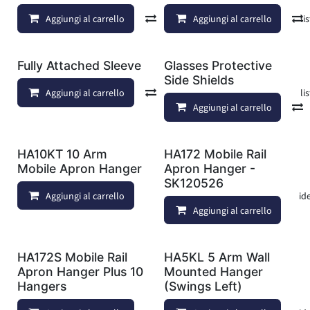
Aggiungi al carrello
Confronta
Aggiungi al carrello
Aggiungi alla lis
Fully Attached Sleeve
Glasses Protective
Side Shields
Aggiungi al carrello
Confronta
Aggiungi alla lis
Aggiungi al carrello
HA10KT 10 Arm
HA172 Mobile Rail
Mobile Apron Hanger
Apron Hanger -
SK120526
Aggiungi al carrello
Aggiungi alla lista dei deside
Aggiungi al carrello
HA172S Mobile Rail
HA5KL 5 Arm Wall
Apron Hanger Plus 10
Mounted Hanger
Hangers
(Swings Left)