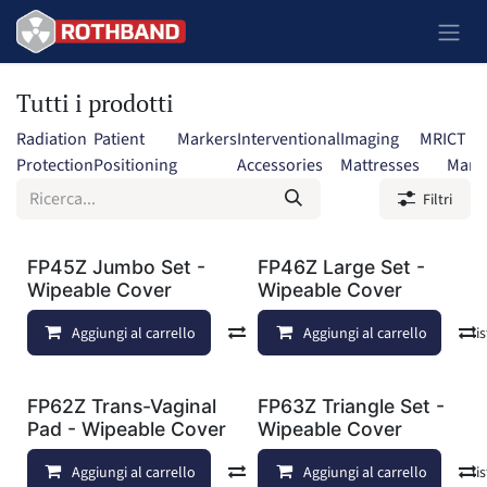
Passa al contenuto
Tutti i prodotti
Radiation
Patient
Markers
Interventional
Imaging
MRI
CT
Protection
Positioning
Accessories
Mattresses
Mark
Filtri
FP45Z Jumbo Set -
FP46Z Large Set -
Wipeable Cover
Wipeable Cover
Aggiungi al carrello
Confronta
Aggiungi al carrello
Aggiungi alla lis
FP62Z Trans-Vaginal
FP63Z Triangle Set -
Pad - Wipeable Cover
Wipeable Cover
Aggiungi al carrello
Confronta
Aggiungi al carrello
Aggiungi alla lis