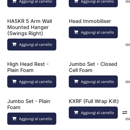
Aggiungi al carrello
Aggiungi al carrello
Aggiungi alla lista dei deside
HA5KR 5 Arm Wall
Head Immobiliser
Mounted Hanger
Aggiungi al carrello
(Swings Right)
Aggiungi al carrello
Aggiungi alla lista dei deside
High Head Rest -
Jumbo Set - Closed
Plain Foam
Cell Foam
Aggiungi al carrello
Aggiungi al carrello
Aggiungi alla lista dei deside
Jumbo Set - Plain
KXRF (Full Wrap Kilt)
Foam
Aggiungi al carrello
Aggiungi al carrello
Aggiungi alla lista dei deside