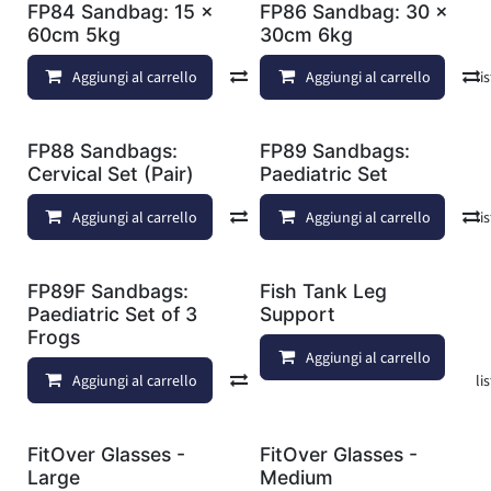
FP84 Sandbag: 15 x
FP86 Sandbag: 30 x
60cm 5kg
30cm 6kg
Aggiungi al carrello
Confronta
Aggiungi al carrello
Aggiungi alla lis
FP88 Sandbags:
FP89 Sandbags:
Cervical Set (Pair)
Paediatric Set
Aggiungi al carrello
Confronta
Aggiungi al carrello
Aggiungi alla lis
FP89F Sandbags:
Fish Tank Leg
Paediatric Set of 3
Support
Frogs
Aggiungi al carrello
Aggiungi al carrello
Confronta
Aggiungi alla lis
FitOver Glasses -
FitOver Glasses -
Large
Medium