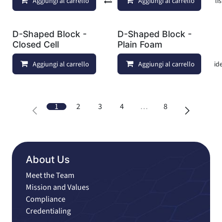
Aggiungi al carrello
Confronta
Aggiungi al carrello
Aggiungi alla lis
D-Shaped Block -
D-Shaped Block -
Closed Cell
Plain Foam
Aggiungi al carrello
Aggiungi al carrello
Aggiungi alla lista dei deside
1
2
3
4
…
8
About Us
Meet the Team
Mission and Values
Compliance
Credentialing