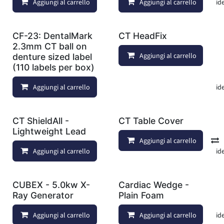
Aggiungi al carrello
Aggiungi al carrello
Aggiungi alla lista dei deside
CF-23: DentalMark
CT HeadFix
2.3mm CT ball on
Aggiungi al carrello
denture sized label
(110 labels per box)
Aggiungi al carrello
Aggiungi alla lista dei deside
CT ShieldAll -
CT Table Cover
Lightweight Lead
Aggiungi al carrello
Aggiungi al carrello
Aggiungi alla lista dei deside
CUBEX - 5.0kw X-
Cardiac Wedge -
Ray Generator
Plain Foam
Aggiungi al carrello
Aggiungi al carrello
Aggiungi alla lista dei deside