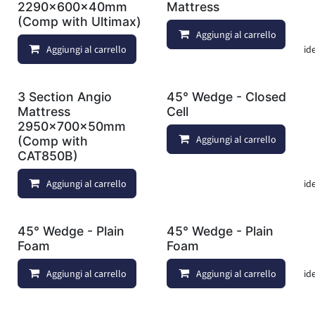
2290x600x40mm
Mattress
(Comp with Ultimax)
Aggiungi al carrello
Aggiungi al carrello
Aggiungi alla lista dei deside
3 Section Angio
45° Wedge - Closed
Mattress
Cell
2950x700x50mm
Aggiungi al carrello
(Comp with
CAT850B)
Aggiungi al carrello
Aggiungi alla lista dei deside
45° Wedge - Plain
45° Wedge - Plain
Foam
Foam
Aggiungi al carrello
Aggiungi al carrello
Aggiungi alla lista dei deside