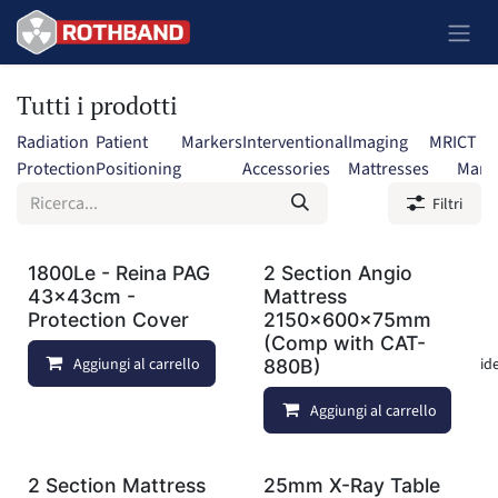
Passa al contenuto
Tutti i prodotti
Radiation
Patient
Markers
Interventional
Imaging
MRI
CT
Protection
Positioning
Accessories
Mattresses
Mark
Filtri
1800Le - Reina PAG
2 Section Angio
43x43cm -
Mattress
Protection Cover
2150x600x75mm
(Comp with CAT-
Aggiungi al carrello
Aggiungi alla lista dei deside
880B)
Aggiungi al carrello
2 Section Mattress
25mm X-Ray Table