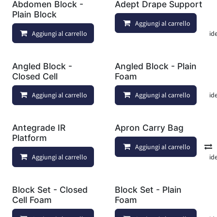
Abdomen Block -
Adept Drape Support
Plain Block
Aggiungi al carrello
Aggiungi al carrello
Aggiungi alla lista dei deside
Angled Block -
Angled Block - Plain
Closed Cell
Foam
Aggiungi al carrello
Aggiungi al carrello
Aggiungi alla lista dei deside
Antegrade IR
Apron Carry Bag
Platform
Aggiungi al carrello
Aggiungi al carrello
Aggiungi alla lista dei deside
Block Set - Closed
Block Set - Plain
Cell Foam
Foam